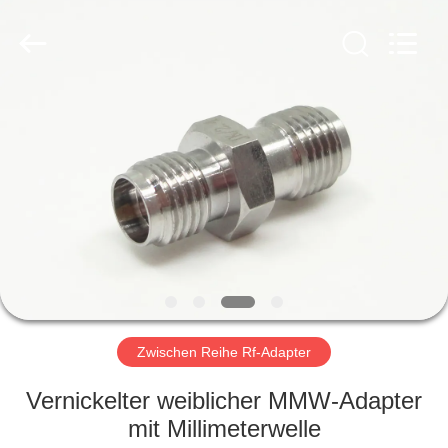
Xi'an
Elite
Electronics
Co.,
Ltd..
All
Rights
Reserved.
HAUS
PRODUKTE
ÜBER
UNS
FABRIK-
AUSFLUG
Zwischen Reihe Rf-Adapter
Vernickelter weiblicher MMW-Adapter
QUALITÄTSKONTROLLE
mit Millimeterwelle