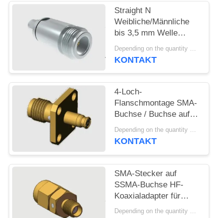
VR
Straight N
SHOW
Weibliche/Männliche
bis 3,5 mm Welle
Männliche/Weibliche
SITEMAP
Depending on the quantity MOQ:MOQ 50 for new production
HF-Koaxadapter mit
KONTAKT
Edelstahlgehäuse
PRIVACY
4-Loch-
POLICY
Flanschmontage SMA-
Buchse / Buchse auf
SMP-Buchse / Buchse
Depending on the quantity MOQ:MOQ 50 Stk
Adapter bis 18 GHz
KONTAKT
SMA-Stecker auf
SSMA-Buchse HF-
Koaxialadapter für
Mikrowellenmessung,
Depending on the quantity MOQ:Auf Lager