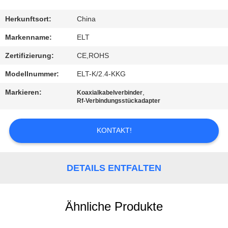
TRETEN
Herkunftsort:
China
SIE
Markenname:
ELT
MIT
Zertifizierung:
CE,ROHS
UNS
Modellnummer:
ELT-K/2.4-KKG
IN
Markieren:
,
Koaxialkabelverbinder
VERBINDUNG
Rf-Verbindungsstückadapter
KONTAKT!
NACHRICHTEN
FORDERN
DETAILS ENTFALTEN
SIE EIN
ZITAT
Ähnliche Produkte