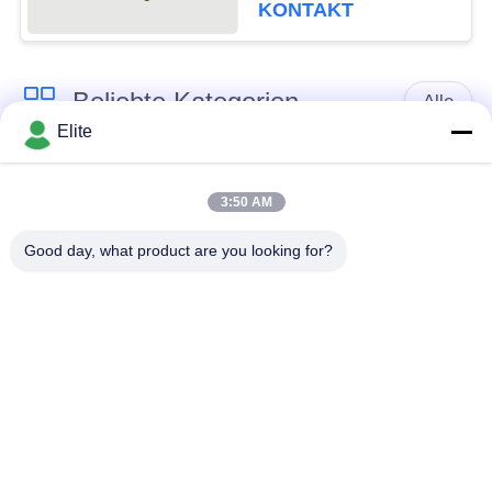
Kommunikation, Radar,
KONTAKT
SATCOM, DC-18 GHz,
50 Ohm Impedanz
Beliebte Kategorien
Alle
Elite
SMA Rf-
SMP-Rf-
Verbindungsstück
Verbindungsstück
3:50 AM
Good day, what product are you looking for?
SMPM Rf-
1.0mm Rf-
Verbindungsstück
Verbindungsstück
1.85mm Rf-
2.4mm Rf-
Verbindungsstück
Verbindungsstück
2.92mm Rf-
3.5mm Rf-
Verbindungsstück
Verbindungsstück