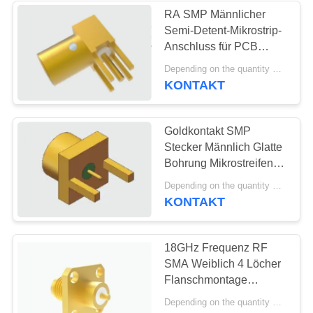
RA SMP Männlicher
Semi-Detent-Mikrostrip-
135
Anschluss für PCB
2.92mm Rf-
durch
Depending on the quantity MOQ:30
Löchersoldermontage
KONTAKT
Verbindungsstück
Goldkontakt SMP
Stecker Männlich Glatte
Bohrung Mikrostreifen-
Anschluss
15
Depending on the quantity MOQ:30
Durchgangsloch Löten
KONTAKT
3.5mm Rf-
PCB
Verbindungsstück
18GHz Frequenz RF
SMA Weiblich 4 Löcher
Flanschmontage
Mikrostrip-Anschluss in
Depending on the quantity MOQ:30
Radar, Kommunikation