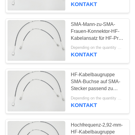
für HF-Tests
KONTAKT
TRETEN
SIE
SMA-Mann-zu-SMA-
98
MIT
Frauen-Konnektor-HF-
SMPM Rf-
Kabelansatz für HF-Prüf-
UNS
und
Verbindungsstück
Depending on the quantity MOQ:50pcs
IN
Kommunikationsgeräte
KONTAKT
VERBINDUNG
HF-Kabelbaugruppe
NACHRICHTEN
SMA-Buchse auf SMA-
Stecker passend zu
23
CXN3506/MF108A zur
FORDERN
Depending on the quantity MOQ:50pcs
1.0mm Rf-
Sicherstellung der
KONTAKT
SIE EIN
Leistung in drahtlosen
Verbindungsstück
Kommunikationsgeräten
ZITAT
Hochfrequenz-2,92-mm-
HF-Kabelbaugruppe