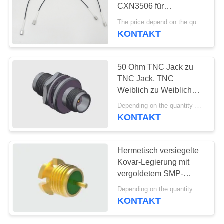
VR
CXN3506 für
SHOW
Kommunikationssysteme
The price depend on the quantity MOQ:30 Stück
KONTAKT
12
SITEMAP
1.85mm Rf-
50 Ohm TNC Jack zu
Verbindungsstück
TNC Jack, TNC
PRIVACY
Weiblich zu Weiblich
POLICY
Schraubschraubschraubadapt
Depending on the quantity MOQ:50, wir können darüber reden, ob es auf Lager ist.
Optimaler
KONTAKT
Arbeitsfrequenzbereich
DC-11GHz
40
Hermetisch versiegelte
2.4mm Rf-
Kovar-Legierung mit
vergoldetem SMP-
Verbindungsstück
Männlichem glatten
Depending on the quantity MOQ:50, wir können darüber reden, ob es auf Lager ist.
Bore-RF-Koaxial-
KONTAKT
Schottanschluss