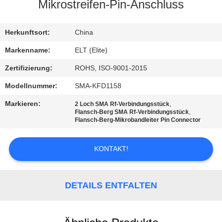
Mikrostreifen-Pin-Anschluss
TRETEN
SIE
Herkunftsort:
China
MIT
Markenname:
ELT (Elite)
UNS
Zertifizierung:
ROHS, ISO-9001-2015
IN
Modellnummer:
SMA-KFD1158
VERBINDUNG
Markieren:
,
2 Loch SMA Rf-Verbindungsstück
,
Flansch-Berg SMA Rf-Verbindungsstück
Flansch-Berg-Mikrobandleiter Pin Connector
NACHRICHTEN
KONTAKT!
FORDERN
SIE EIN
DETAILS ENTFALTEN
ZITAT