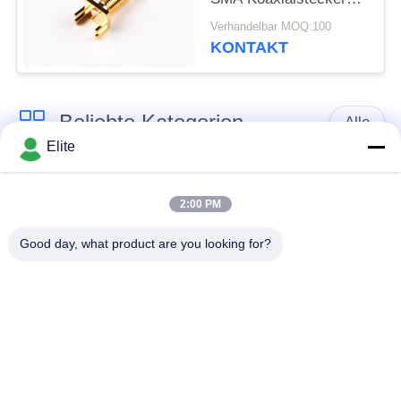
Rfs Connectors/SMA
Verhandelbar MOQ:100
KONTAKT
Beliebte Kategorien
Alle
Elite
SMA Rf-
SMP-Rf-
Verbindungsstück
Verbindungsstück
2:00 PM
Good day, what product are you looking for?
SMPM Rf-
1.0mm Rf-
Verbindungsstück
Verbindungsstück
1.85mm Rf-
2.4mm Rf-
Verbindungsstück
Verbindungsstück