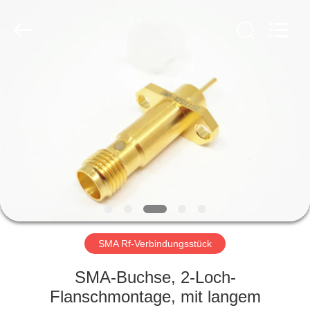
Xi'an
Elite
Electronics
Co.,
Ltd..
All
Rights
Reserved.
HAUS
PRODUKTE
ÜBER
UNS
FABRIK-
AUSFLUG
SMA Rf-Verbindungsstück
SMA-Buchse, 2-Loch-
QUALITÄTSKONTROLLE
Flanschmontage, mit langem