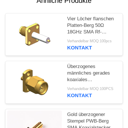
Ähnliche Produkte
VR
SHOW
Vier Löcher flanschen
Platten-Berg 50Ω
SITEMAP
18GHz SMA Rf-
Verbindungsstück
Verhandelbar MOQ:100pcs
PRIVACY
KONTAKT
POLICY
Überzogenes
männliches gerades
koaxiales
Verbindungsstück Rfs
Verhandelbar MOQ:100PCS
Gold Lötmittel-SMA
KONTAKT
Gold überzogener
Stempel PWB-Berg
SMA Koaxialstecker