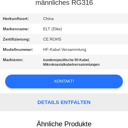
männliches RG316
TRETEN
SIE
Herkunftsort:
China
MIT
Markenname:
ELT (Elite)
UNS
Zertifizierung:
CE ROHS
IN
Modellnummer:
HF-Kabel Versammlung
VERBINDUNG
Markieren:
,
kundenspezifische Rf-Kabel
Mikrokoaxialkabelversammlungen
NACHRICHTEN
KONTAKT!
FORDERN
SIE EIN
DETAILS ENTFALTEN
ZITAT
Ähnliche Produkte