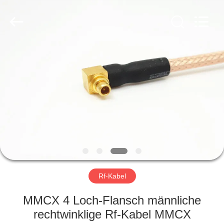
Xi'an
Elite
Electronics
Co.,
Ltd..
All
Rights
Reserved.
HAUS
PRODUKTE
ÜBER
UNS
FABRIK-
AUSFLUG
Rf-Kabel
MMCX 4 Loch-Flansch männliche
QUALITÄTSKONTROLLE
rechtwinklige Rf-Kabel MMCX