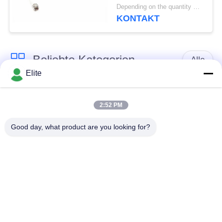
einer Frequenz von bis
Depending on the quantity MOQ:30 Stück für die Neuproduktion
zu 40 GHz und
KONTAKT
kundenspezifische
MF363A & CXN3507
Kabellängen von 300
Beliebte Kategorien
mm, 500 mm, 1000
Alle
mm, 1500 mm, 2000
Elite
mm
SMA Rf-
SMP-Rf-
Verbindungsstück
Verbindungsstück
2:52 PM
Good day, what product are you looking for?
SMPM Rf-
1.0mm Rf-
Verbindungsstück
Verbindungsstück
1.85mm Rf-
2.4mm Rf-
Verbindungsstück
Verbindungsstück
2.92mm Rf-
3.5mm Rf-