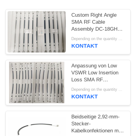
VR
SHOW
Custom Right Angle
SMA RF Cable
Assembly DC-18GHz
SITEMAP
Mating CXN 3450 für
Depending on the quantity MOQ:15 Stück zur individuellen Gestaltung
das HF-Modul - Dual
KONTAKT
PRIVACY
End angepasst
POLICY
Anpassung von Low
VSWR Low Insertion
Loss SMA RF
Kabelmontage DC ~
Depending on the quantity MOQ:15 Stück zur individuellen Gestaltung
18GHz mit
KONTAKT
unterschiedlicher
Länge für die
Signalübertragung
Beidseitige 2,92-mm-
Stecker-
Kabelkonfektionen mit