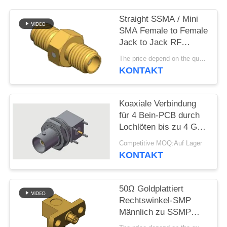
VR
SHOW
Straight SSMA / Mini
SMA Female to Female
Jack to Jack RF
SITEMAP
Coaxial Adapters Up to
The price depend on the quantity MOQ:MOQ 50 Stück
18GHz
KONTAKT
PRIVACY
POLICY
Koaxiale Verbindung
für 4 Bein-PCB durch
Lochlöten bis zu 4 GHz
in kommerziellen
Competitive MOQ:Auf Lager
Umgebungen
KONTAKT
50Ω Goldplattiert
Rechtswinkel-SMP
Männlich zu SSMP
Weiblich zu SSMP