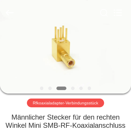
Xi'an
Elite
Electronics
Co.,
Ltd..
All
Rights
Reserved.
HAUS
PRODUKTE
ÜBER
UNS
FABRIK-
AUSFLUG
Rfkoaxialadapter-Verbindungsstück
Männlicher Stecker für den rechten
QUALITÄTSKONTROLLE
Winkel Mini SMB-RF-Koaxialanschluss