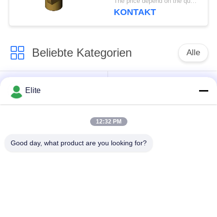
The price depend on the quantity MOQ:MOQ 50 Stück
Stecker an Jack RF
KONTAKT
Koaxial Adapter bis 40
GHz
Beliebte Kategorien
Alle
SMA Rf-
SMP-Rf-
Elite
Verbindungsstück
Verbindungsstück
12:32 PM
SMPM Rf-
1.0mm Rf-
Verbindungsstück
Verbindungsstück
Good day, what product are you looking for?
1.85mm Rf-
2.4mm Rf-
Verbindungsstück
Verbindungsstück
2.92mm Rf-
3.5mm Rf-
Verbindungsstück
Verbindungsstück