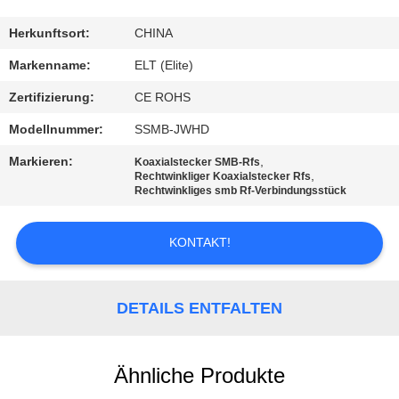
TRETEN
Herkunftsort:
CHINA
SIE
Markenname:
ELT (Elite)
MIT
Zertifizierung:
CE ROHS
UNS
Modellnummer:
SSMB-JWHD
IN
Markieren:
,
Koaxialstecker SMB-Rfs
VERBINDUNG
,
Rechtwinkliger Koaxialstecker Rfs
Rechtwinkliges smb Rf-Verbindungsstück
NACHRICHTEN
KONTAKT!
FORDERN
DETAILS ENTFALTEN
SIE EIN
ZITAT
Ähnliche Produkte