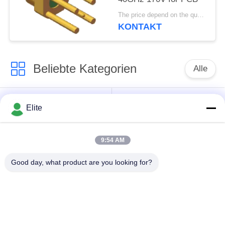
The price depend on the quantity MOQ:MOQ 100 Stücke
KONTAKT
Beliebte Kategorien
Alle
SMA Rf-
SMP-Rf-
Elite
Verbindungsstück
Verbindungsstück
9:54 AM
SMPM Rf-
1.0mm Rf-
Verbindungsstück
Verbindungsstück
Good day, what product are you looking for?
1.85mm Rf-
2.4mm Rf-
Verbindungsstück
Verbindungsstück