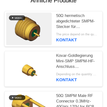
Ähnliche Produkte
VR
SHOW
50Ω hermetisch
abgedichteter SMPM-
SITEMAP
Stecker für
Koaxialkabel, Stecker,
The price depend on the quantity MOQ:MOQ 100 Stücke
0,3 MHz - 40 GHz, 170
PRIVACY
KONTAKT
V
POLICY
Kovar-Goldlegierung
Mini-SMP SMPM-HF-
Anschluss
Vollverzögerung
Depending on the quantity MOQ:auf Lager
Männlich 40 GHz 50
KONTAKT
Ohm mit Glassinterung
für PCB-Lötung
50Ω SMPM Male RF
Connector 0.3MHz-
40GHz 170V for PCB