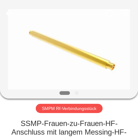
Xi'an
Elite
Electronics
Co.,
Ltd..
All
Rights
Reserved.
HAUS
PRODUKTE
ÜBER
UNS
FABRIK-
AUSFLUG
SMPM Rf-Verbindungsstück
SSMP-Frauen-zu-Frauen-HF-
QUALITÄTSKONTROLLE
Anschluss mit langem Messing-HF-