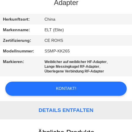
Adapter
TRETEN
SIE
Herkunftsort:
China
MIT
Markenname:
ELT (Elite)
UNS
Zertifizierung:
CE ROHS
IN
Modellnummer:
SSMP-KK265
VERBINDUNG
Markieren:
,
Weiblicher auf weiblicher HF-Adapter
,
Lange Messingkugel RF-Adapter
Überlegene Verbindung RF-Adapter
NACHRICHTEN
KONTAKT!
FORDERN
SIE EIN
DETAILS ENTFALTEN
ZITAT