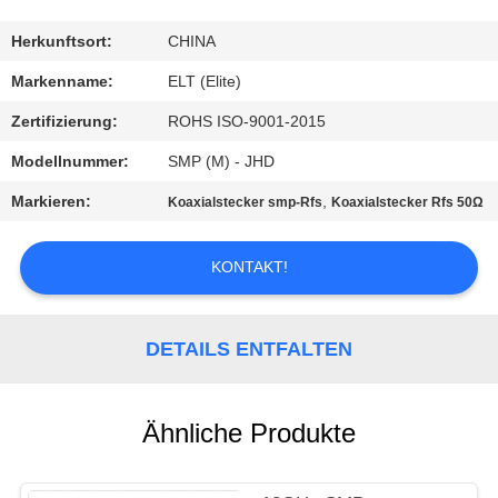
TRETEN
Herkunftsort:
CHINA
SIE
Markenname:
ELT (Elite)
MIT
Zertifizierung:
ROHS ISO-9001-2015
UNS
Modellnummer:
SMP (M) - JHD
IN
Markieren:
,
Koaxialstecker smp-Rfs
Koaxialstecker Rfs 50Ω
VERBINDUNG
KONTAKT!
NACHRICHTEN
DETAILS ENTFALTEN
FORDERN
SIE EIN
Ähnliche Produkte
ZITAT