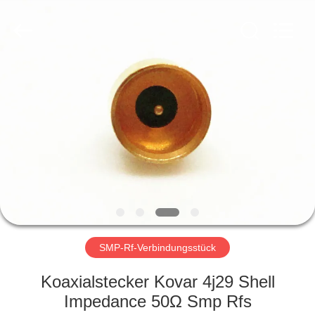
Xi'an
Elite
Electronics
Co.,
Ltd..
All
Rights
Reserved.
HAUS
PRODUKTE
ÜBER
UNS
FABRIK-
AUSFLUG
SMP-Rf-Verbindungsstück
Koaxialstecker Kovar 4j29 Shell
QUALITÄTSKONTROLLE
Impedance 50Ω Smp Rfs