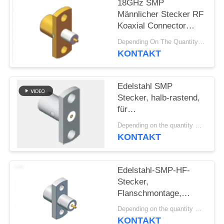
VR
18GHz SMP
Männlicher Stecker RF
SHOW
Koaxial Connector
Limited Detent Thru
Depending On The Quantity MOQ:50pcs，No MOQ Restriction If In Stocks
Hole Solder
SITEMAP
KONTAKT
Attachment
Flanschmontage für
PRIVACY
Telemetrie-Ausrüstung
Edelstahl SMP
und Radarsysteme
POLICY
Stecker, halb-rastend,
für
Frontplattenmontage,
Depending on the quantity MOQ:50
SMP-Stecker, 2-Loch-
KONTAKT
Flanschmontage,
begrenzte Rastung,
Frequenz bis zu 18
Edelstahl-SMP-HF-
GHz
Stecker,
Flanschmontage,
begrenzte Rastung, 18
Depending on the quantity MOQ:auf Lager
GHz, 50 Ohm
KONTAKT