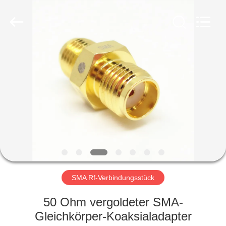
Xi'an
Elite
Electronics
Co.,
Ltd..
All
Rights
Reserved.
HAUS
PRODUKTE
ÜBER
UNS
FABRIK-
AUSFLUG
SMA Rf-Verbindungsstück
50 Ohm vergoldeter SMA-
QUALITÄTSKONTROLLE
Gleichkörper-Koaksialadapter