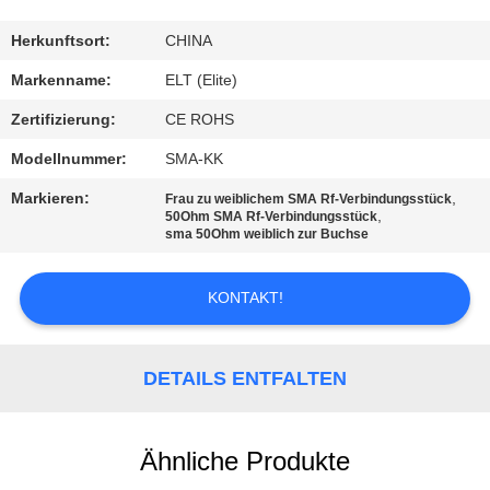
TRETEN
Herkunftsort:
CHINA
SIE
Markenname:
ELT (Elite)
MIT
Zertifizierung:
CE ROHS
UNS
Modellnummer:
SMA-KK
IN
Markieren:
,
Frau zu weiblichem SMA Rf-Verbindungsstück
VERBINDUNG
,
50Ohm SMA Rf-Verbindungsstück
sma 50Ohm weiblich zur Buchse
NACHRICHTEN
KONTAKT!
FORDERN
DETAILS ENTFALTEN
SIE EIN
ZITAT
Ähnliche Produkte