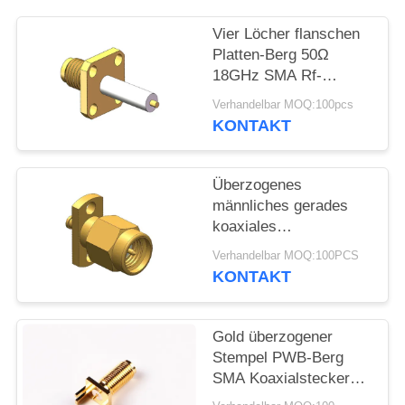
VR
SHOW
Vier Löcher flanschen
Platten-Berg 50Ω
18GHz SMA Rf-
SITEMAP
Verbindungsstück
Verhandelbar MOQ:100pcs
KONTAKT
PRIVACY
POLICY
Überzogenes
männliches gerades
koaxiales
Verbindungsstück Rfs
Verhandelbar MOQ:100PCS
Gold Lötmittel-SMA
KONTAKT
Gold überzogener
Stempel PWB-Berg
SMA Koaxialstecker
Rfs Connectors/SMA