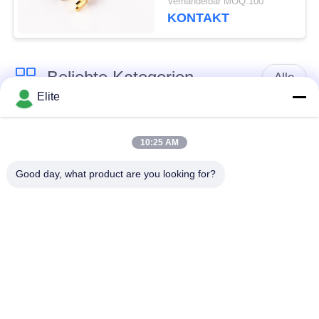
Verhandelbar MOQ:100
KONTAKT
Beliebte Kategorien
Alle
Elite
SMA Rf-
SMP-Rf-
Verbindungsstück
Verbindungsstück
10:25 AM
Good day, what product are you looking for?
SMPM Rf-
1.0mm Rf-
Verbindungsstück
Verbindungsstück
1.85mm Rf-
2.4mm Rf-
Verbindungsstück
Verbindungsstück
2.92mm Rf-
3.5mm Rf-
Verbindungsstück
Verbindungsstück