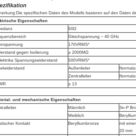
ezifikation
erkung:Die spezifischen Daten des Modells basieren auf den Daten des
ktrische Eigenschaften
pedanz
50Ω
quenzbereich
Gleichspannung ~ 40 GHz
nnspannung
170VRMS*
erstand gegen Isolierung
≥ 2000MΩ
lektrika Spannungswiderstand
500VRMS*
telwiderstand
Außenleiter
Normal≤
Zentralleiter
Normal≤
WR
≤ 13
terial- und mechanische Eigenschaften
tralleiter
Männlich
Sn-P Bro
Weiblich
Berylliu
stischer Kontakt
Berylliumbronze
mit eine
20 mm