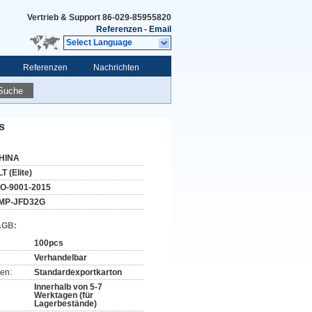
Vertrieb & Support
86-029-85955820
Referenzen
-
Email
Select Language
Referenzen
Nachrichten
Suche
s
HINA
T (Elite)
SO-9001-2015
MP-JFD32G
AGB:
100pcs
Verhandelbar
en:
Standardexportkarton
Innerhalb von 5-7
Werktagen (für
Lagerbestände)