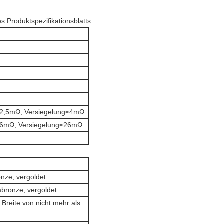
 Produktspezifikationsblatts.
2,5mΩ, Versiegelung≤4mΩ
6mΩ, Versiegelung≤26mΩ
nze, vergoldet
mbronze, vergoldet
r Breite von nicht mehr als