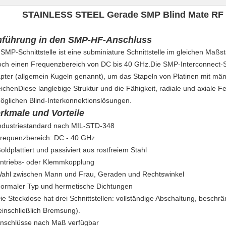
STAINLESS STEEL Gerade SMP Blind Mate RF 
nführung in den SMP-HF-Anschluss
 SMP-Schnittstelle ist eine subminiature Schnittstelle im gleichen Maß
och einen Frequenzbereich von DC bis 40 GHz.Die SMP-Interconnect-S
pter (allgemein Kugeln genannt), um das Stapeln von Platinen mit mä
eichenDiese langlebige Struktur und die Fähigkeit, radiale und axiale F
öglichen Blind-Interkonnektionslösungen.
rkmale und Vorteile
ndustriestandard nach MIL-STD-348
requenzbereich: DC - 40 GHz
oldplattiert und passiviert aus rostfreiem Stahl
ntriebs- oder Klemmkopplung
ahl zwischen Mann und Frau, Geraden und Rechtswinkel
ormaler Typ und hermetische Dichtungen
ie Steckdose hat drei Schnittstellen: vollständige Abschaltung, beschr
einschließlich Bremsung).
nschlüsse nach Maß verfügbar