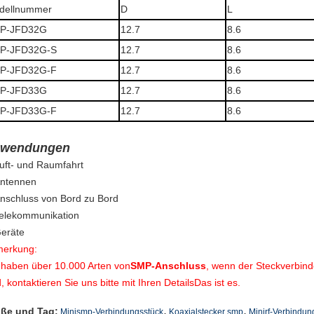
dellnummer
D
L
P-JFD32G
12.7
8.6
P-JFD32G-S
12.7
8.6
P-JFD32G-F
12.7
8.6
P-JFD33G
12.7
8.6
P-JFD33G-F
12.7
8.6
wendungen
uft- und Raumfahrt
ntennen
nschluss von Bord zu Bord
elekommunikation
eräte
erkung:
 haben über 10.000 Arten von
SMP-Anschluss
, wenn der Steckverbind
d, kontaktieren Sie uns bitte mit Ihren Details
Das ist es.
,
,
ße und Tag:
Minismp-Verbindungsstück
Koaxialstecker smp
Minirf-Verbindun