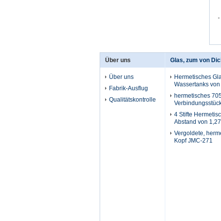
Über uns
Glas, zum von Di
Über uns
Hermetisches Gla
Wassertanks von m
Fabrik-Ausflug
hermetisches 70
Qualitätskontrolle
Verbindungsstück
4 Stifte Hermeti
Abstand von 1,2
Vergoldete, herme
Kopf JMC-271