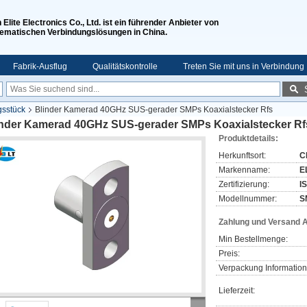
n Elite Electronics Co., Ltd. ist ein führender Anbieter von
ematischen Verbindungslösungen in China.
Fabrik-Ausflug
Qualitätskontrolle
Treten Sie mit uns in Verbindung
sstück
Blinder Kamerad 40GHz SUS-gerader SMPs Koaxialstecker Rfs
inder Kamerad 40GHz SUS-gerader SMPs Koaxialstecker Rf
Produktdetails:
Herkunftsort:
C
Markenname:
EL
Zertifizierung:
I
Modellnummer:
S
Zahlung und Versand 
Min Bestellmenge:
Preis:
Verpackung Information
Lieferzeit: