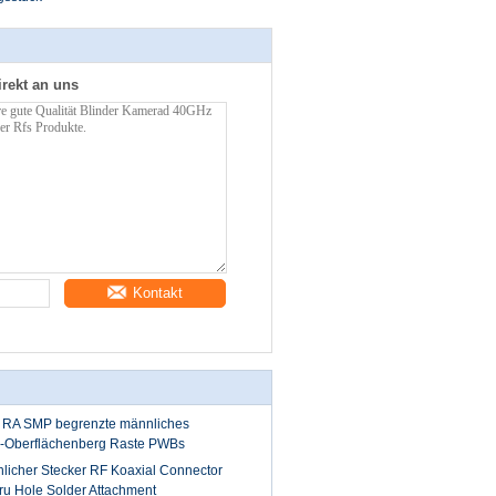
irekt an uns
Kontakt
r RA SMP begrenzte männliches
k-Oberflächenberg Raste PWBs
cher Stecker RF Koaxial Connector
ru Hole Solder Attachment