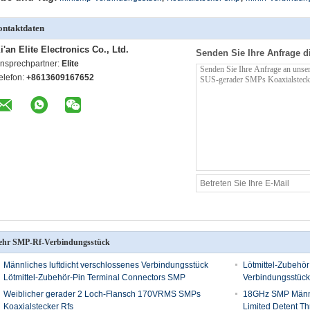
ntaktdaten
i'an Elite Electronics Co., Ltd.
Senden Sie Ihre Anfrage d
nsprechpartner:
Elite
elefon:
+8613609167652
hr SMP-Rf-Verbindungsstück
Männliches luftdicht verschlossenes Verbindungsstück
Lötmittel-Zubehö
Lötmittel-Zubehör-Pin Terminal Connectors SMP
Verbindungsstüc
Weiblicher gerader 2 Loch-Flansch 170VRMS SMPs
18GHz SMP Männli
Koaxialstecker Rfs
Limited Detent Th