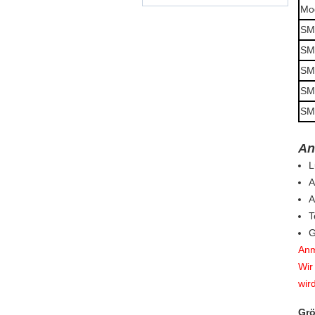
Mo
SM
SM
SM
SM
SM
An
L
A
A
T
G
Anm
Wir
wir
Grö