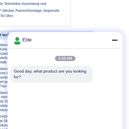
ür Telemetrie-Ausrüstung und
-Stecker, Flanschmontage, begrenzte
, 50 Ohm
-Verbindungsstück
Treten Sie mit uns in Verbindung
Elite
überzogener Mini-
Treten Sie mit uns in
icher Falz-
Verbindung
koaxialstecker
Fordern Sie ein Zitat
erbindungsstücke
5:20 AM
mate
E-Mail
überzogene
Sitemap
Good day, what product are you looking 
iche Kugel Rf-
Mobile Seite
for?
verbinder SMPs
ert gerade zu
Frau
überzog Mann
 Hermetically
eds SMP Faden-
hutzwand tyle Rf-
ndungsstück
KHD9 weibliches
al-SMP Rf-
ndungsstück mit