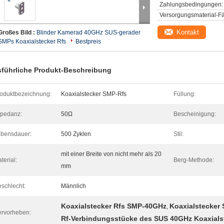
Zahlungsbedingungen:
Versorgungsmaterial-Fä
Kontakt
Großes Bild :
Blinder Kamerad 40GHz SUS-gerader
SMPs Koaxialstecker Rfs
Bestpreis
führliche Produkt-Beschreibung
oduktbezeichnung:
Koaxialstecker SMP-Rfs
Füllung:
pedanz:
50Ω
Bescheinigung:
bensdauer:
500 Zyklen
Stil:
mit einer Breite von nicht mehr als 20
terial:
Berg-Methode:
mm
schlecht:
Männlich
Koaxialstecker Rfs SMP-40GHz
Koaxialstecker
,
rvorheben:
Rf-Verbindungsstücke des SUS 40GHz Koaxials