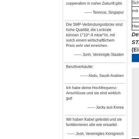
Sch
copperation in naher Zukunft gibt.
mit
—— Terence, Singapur
m
Die SMP-Verbindungsstücke sind
Her
hohe Qualität, die Leckrate
De
können 1*10^-9 mbar*l/s. mit
solch einem wirtschaftlichem
ST
Preis sehr viel erreichen.
(E
—— Jonh, Vereinigte Staaten
Berufsverkäufer
—— Abdu, Saudi-Arabien
Ich habe deine Hochfrequenz-
Anschlüsse und sie sind wirklich
gut!
—— Jacky aus Korea
Wir haben Kabel getestet und sie
funktionieren alle wie erwartet.
—— Josh, Vereinigtes Königreich