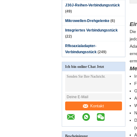
J30J-Reihen-Verbindungsstück
(49)
Mikrowellen-Drehgelenke
(6)
Ei
Integriertes Verbindungsstück
Die
(22)
jed
Rfkoaxialadapter-
Ada
Verbindungsstück
(249)
err
erm
Ich bin online Chat Jetzt
Me
I
F
G
A
W
Kontakt
N
D
(
A
Bescheinigung