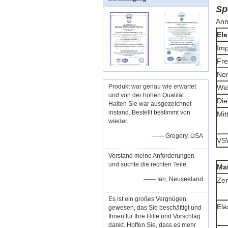
Sp
Anm
Ele
Im
Fre
Ne
Produkt war genau wie erwartet
Wid
und von der hohen Qualität.
Die
Halten Sie war ausgezeichnet
instand. Bestellt bestimmt von
Mit
wieder.
—— Gregory, USA
VS
Verstand meine Anforderungen
und suchte die rechten Teile.
Ma
—— Ian, Neuseeland
Zen
Es ist ein großes Vergnügen
Ela
gewesen, das Sie beschäftigt und
Ihnen für Ihre Hilfe und Vorschlag
dankt. Hoffen Sie, dass es mehr