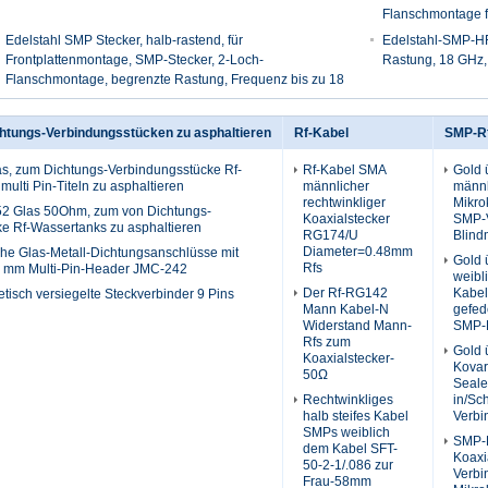
Flanschmontage f
Radarsysteme
Edelstahl SMP Stecker, halb-rastend, für
Edelstahl-SMP-HF
Frontplattenmontage, SMP-Stecker, 2-Loch-
Rastung, 18 GHz
Flanschmontage, begrenzte Rastung, Frequenz bis zu 18
GHz
chtungs-Verbindungsstücken zu asphaltieren
Rf-Kabel
SMP-Rf
s, zum Dichtungs-Verbindungsstücke Rf-
Rf-Kabel SMA
Gold 
ulti Pin-Titeln zu asphaltieren
männlicher
männl
rechtwinkliger
Mikro
52 Glas 50Ohm, zum von Dichtungs-
Koaxialstecker
SMP-V
e Rf-Wassertanks zu asphaltieren
RG174/U
Blind
Diameter=0.48mm
sche Glas-Metall-Dichtungsanschlüsse mit
Gold 
Rfs
7 mm Multi-Pin-Header JMC-242
weibl
Der Rf-RG142
Kabel
tisch versiegelte Steckverbinder 9 Pins
Mann Kabel-N
gefed
Widerstand Mann-
SMP-
Rfs zum
Gold 
Koaxialstecker-
Kovar
50Ω
Seal
Rechtwinkliges
in/Sc
halb steifes Kabel
Verbi
SMPs weiblich
SMP-
dem Kabel SFT-
Koaxi
50-2-1/.086 zur
Verbi
Frau-58mm