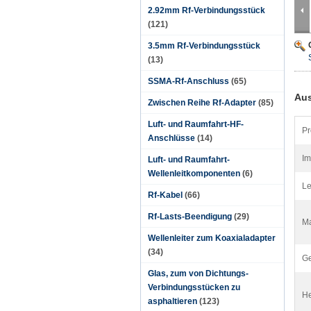
2.92mm Rf-Verbindungsstück
(121)
3.5mm Rf-Verbindungsstück
(13)
SSMA-Rf-Anschluss
(65)
Aus
Zwischen Reihe Rf-Adapter
(85)
Luft- und Raumfahrt-HF-
Pr
Anschlüsse
(14)
Im
Luft- und Raumfahrt-
Wellenleitkomponenten
(6)
Le
Rf-Kabel
(66)
Rf-Lasts-Beendigung
(29)
Ma
Wellenleiter zum Koaxialadapter
(34)
Ge
Glas, zum von Dichtungs-
Verbindungsstücken zu
He
asphaltieren
(123)