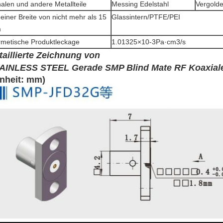
alen und andere Metallteile
Messing Edelstahl
Vergolde
 einer Breite von nicht mehr als 15
Glassintern/PTFE/PEI
m
metische Produktleckage
1.01325×10-3Pa·cm3/s
taillierte Zeichnung von
AINLESS STEEL Gerade SMP Blind Mate RF Koaxial
inheit: mm)